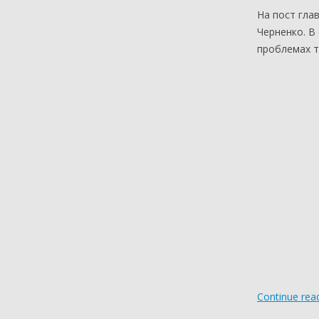
На пост гла
Черненко. В
проблемах т
Continue rea