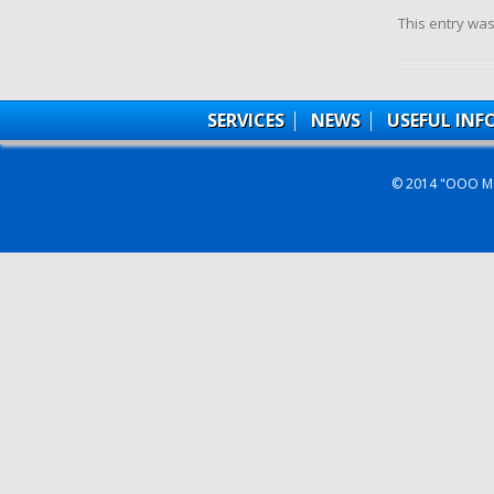
This entry wa
SERVICES
NEWS
USEFUL IN
© 2014 "ООО Ма