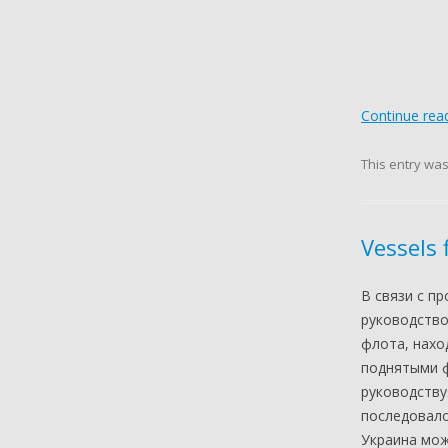
Continue rea
This entry wa
Vessels 
В связи с п
руководство
флота, нахо
поднятыми ф
руководству
последовало
Украина мож