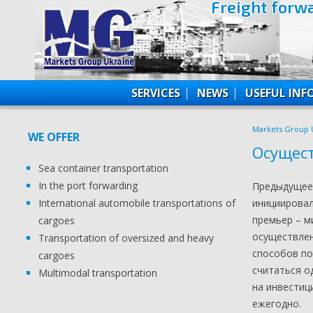
Freight forw
SERVICES
NEWS
USEFUL IN
Markets Group 
WE OFFER
Осущест
Sea container transportation
In the port forwarding
Предыдущее 
International automobile transportations of
инициировал
премьер – м
cargoes
осуществлен
Transportation of oversized and heavy
способов по
cargoes
считаться о
Multimodal transportation
на инвестиц
ежегодно.