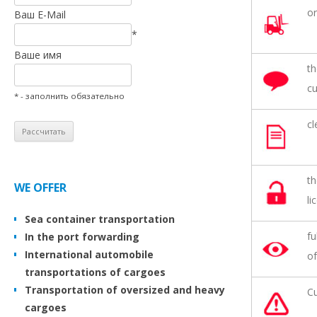
or
Ваш E-Mail
*
Ваше имя
th
cu
* - заполнить обязательно
cl
th
WE OFFER
li
Sea container transportation
fu
In the port forwarding
International automobile
of
transportations of cargoes
Transportation of oversized and heavy
Cu
cargoes