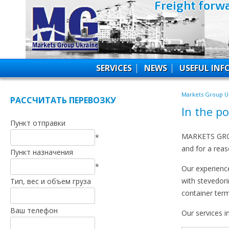
Freight forw
SERVICES
NEWS
USEFUL IN
Markets Group U
РАССЧИТАТЬ ПЕРЕВОЗКУ
In the p
Пункт отправки
MARKETS GROUP
*
and for a reas
Пункт назначения
*
Our experience
with stevedor
Тип, вес и объем груза
container term
Ваш телефон
Our services i